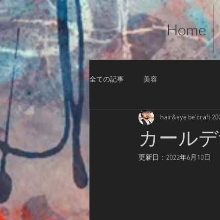
Home
全ての記事
美容
hair&eye be'craft
2
カールデ
更新日：
2022年6月10日