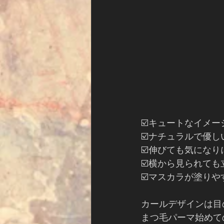
☑️キュートなイメー
☑️ナチュラルで優し
☑️伸びても気になり
☑️横から見られて
☑️マスカラが塗りや
カールデザインは目
まつ毛パーマ始めて