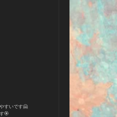
やすいです🤗
🏵